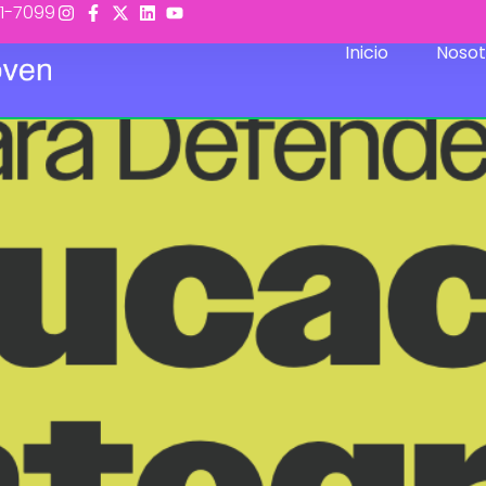
11-7099
Inicio
Nosot