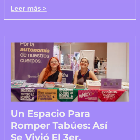
Leer más >
Un Espacio Para
Romper Tabúes: Así
Se Vivió El 3er.