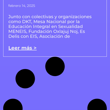
febrero 14, 2025
Junto con colectivas y organizaciones
como DKT, Mesa Nacional por la
Educación Integral en Sexualidad
MENEIS, Fundación Oxlajuj Noj, Es
Delis con EIS, Asociación de
Leer más >