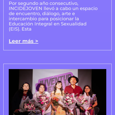
Por segundo año consecutivo,
INCIDEJOVEN llevó a cabo un espacio
de encuentro, diálogo, arte e
intercambio para posicionar la
Educación Integral en Sexualidad
(EIS). Esta
Leer más >