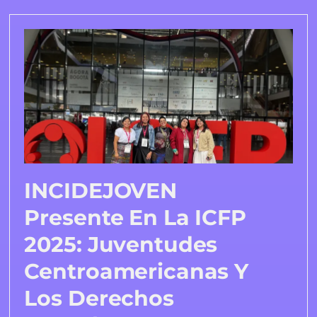
INCIDEJOVEN
Presente En La ICFP
2025: Juventudes
Centroamericanas Y
Los Derechos