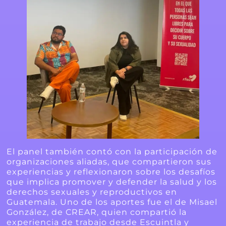
El panel también contó con la participación de
organizaciones aliadas, que compartieron sus
experiencias y reflexionaron sobre los desafíos
que implica promover y defender la salud y los
derechos sexuales y reproductivos en
Guatemala. Uno de los aportes fue el de Misael
González, de CREAR, quien compartió la
experiencia de trabajo desde Escuintla y