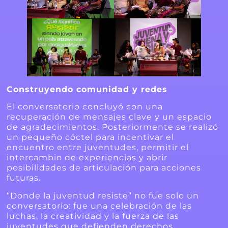
Construyendo comunidad y redes
El conversatorio concluyó con una
recuperación de mensajes clave y un espacio
de agradecimientos. Posteriormente se realizó
un pequeño cóctel para incentivar el
encuentro entre juventudes, permitir el
intercambio de experiencias y abrir
posibilidades de articulación para acciones
futuras.
“Donde la juventud resiste” no fue solo un
conversatorio: fue una celebración de las
luchas, la creatividad y la fuerza de las
juventudes que defienden derechos,