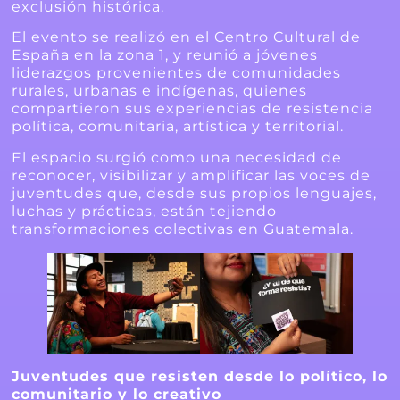
exclusión histórica.
El evento se realizó en el Centro Cultural de
España en la zona 1, y reunió a jóvenes
liderazgos provenientes de comunidades
rurales, urbanas e indígenas, quienes
compartieron sus experiencias de resistencia
política, comunitaria, artística y territorial.
El espacio surgió como una necesidad de
reconocer, visibilizar y amplificar las voces de
juventudes que, desde sus propios lenguajes,
luchas y prácticas, están tejiendo
transformaciones colectivas en Guatemala.
Juventudes que resisten desde lo político, lo
comunitario y lo creativo