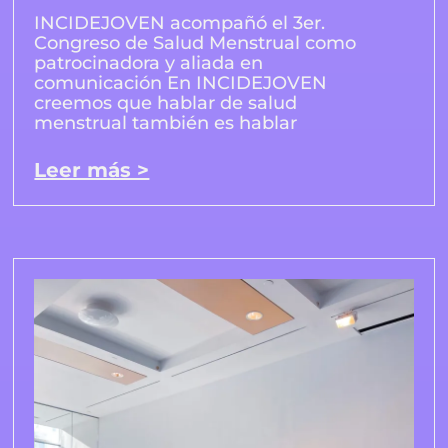
INCIDEJOVEN acompañó el 3er.
Congreso de Salud Menstrual como
patrocinadora y aliada en
comunicación En INCIDEJOVEN
creemos que hablar de salud
menstrual también es hablar
Leer más >