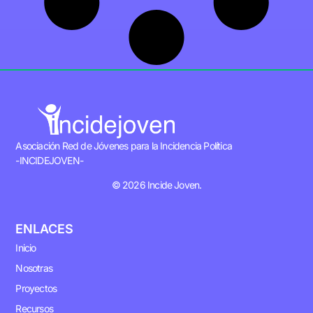
Asociación Red de Jóvenes para la Incidencia Política
-INCIDEJOVEN-
© 2026 Incide Joven.
ENLACES
Inicio
Nosotras
Proyectos
Recursos